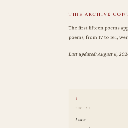
THIS ARCHIVE CON
The first fifteen poems a
poems, from 17 to 161, we
Last updated: August 6, 202
1
ENGLISH
I saw