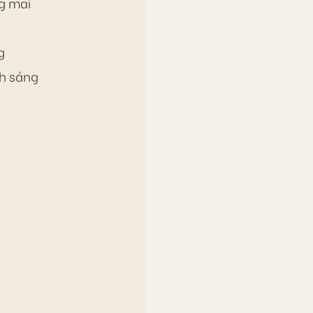
g mai
g
nh sáng