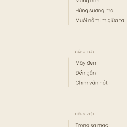
Mạng nhện
Hứng sương mai
Muỗi nằm im giữa tơ
TIẾNG VIỆT
Mây đen
Đến gần
Chim vẫn hót
TIẾNG VIỆT
Trong sa mạc