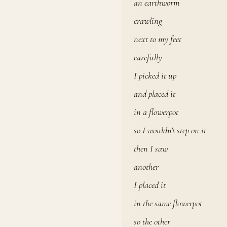
an earthworm
crawling
next to my feet
carefully
I picked it up
and placed it
in a flowerpot
so I wouldn't step on it
then I saw
another
I placed it
in the same flowerpot
so the other