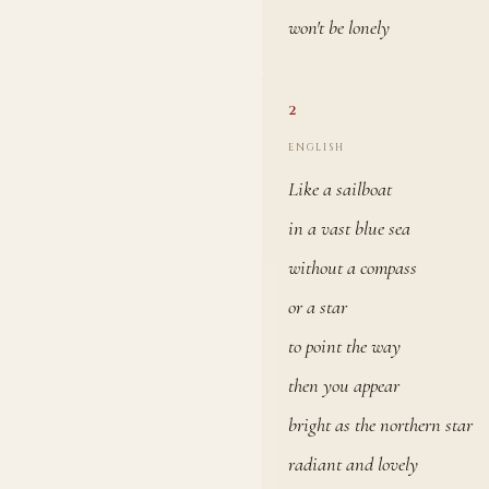
won't be lonely
2
ENGLISH
Like a sailboat
in a vast blue sea
without a compass
or a star
to point the way
then you appear
bright as the northern star
radiant and lovely