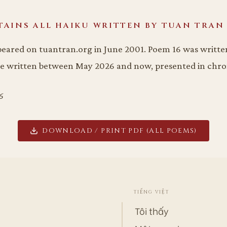
TAINS ALL HAIKU WRITTEN BY TUAN TRAN 
ppeared on tuantran.org in June 2001. Poem 16 was writte
re written between May 2026 and now, presented in chro
6
DOWNLOAD / PRINT PDF (ALL POEMS)
TIẾNG VIỆT
Tôi thấy