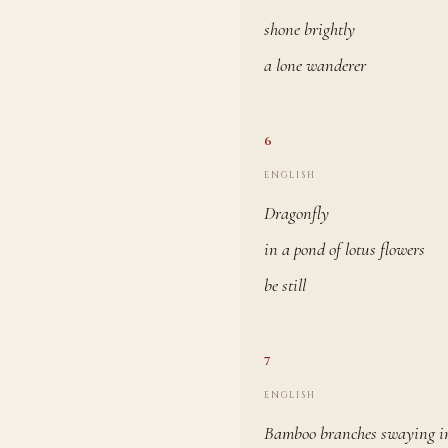
shone brightly
a lone wanderer
6
ENGLISH
Dragonfly
in a pond of lotus flowers
be still
7
ENGLISH
Bamboo branches swaying in 