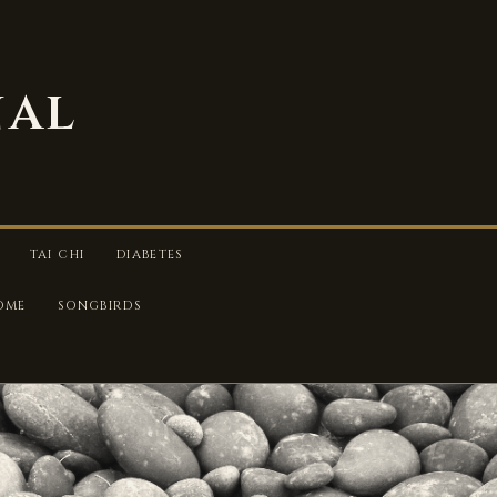
nal
TAI CHI
DIABETES
OME
SONGBIRDS