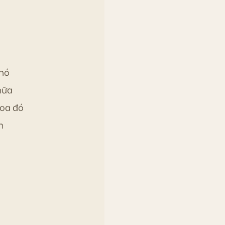
 nó
nữa
hoa đó
n