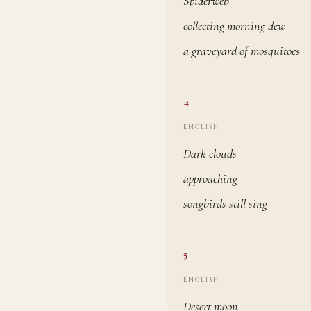
Spiderweb
collecting morning dew
a graveyard of mosquitoes
4
ENGLISH
Dark clouds
approaching
songbirds still sing
5
ENGLISH
Desert moon