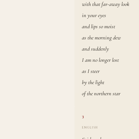
with that far-away look
in your eyes
and lips so moist
as the morning dew
and suddenly
I am no longer lost
as I steer
by the light
of the northern star
3
ENGLISH