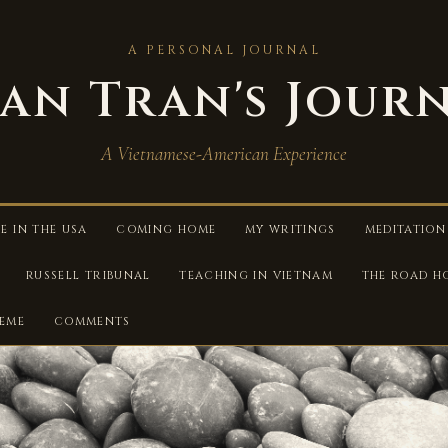
A PERSONAL JOURNAL
an Tran's Jour
A Vietnamese-American Experience
FE IN THE USA
COMING HOME
MY WRITINGS
MEDITATION
RUSSELL TRIBUNAL
TEACHING IN VIETNAM
THE ROAD H
HEME
COMMENTS