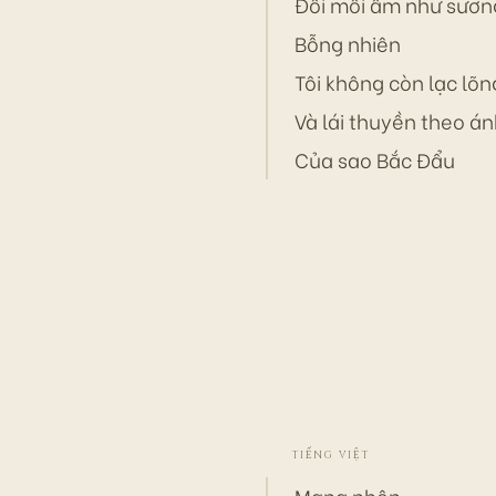
Đôi môi ẩm như sươn
Bỗng nhiên
Tôi không còn lạc lõn
Và lái thuyền theo á
Của sao Bắc Đẩu
TIẾNG VIỆT